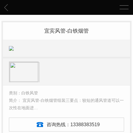
宜宾风管-白铁烟管
类别：白铁风管
简介： 宜宾风管-白铁烟管组装三要点：较短的通风管道可以一
次性在地面进…
咨询热线：
13388383519