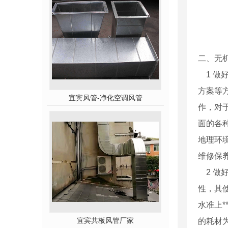
二、无
1 做
方案等
宜宾风管-净化空调风管
作，对
面的各
地理环
维修保养
2 做
性，其
水准上
宜宾共板风管厂家
的耗材