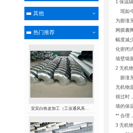
1 保温
现如今
其他
为膨涨
网膜囊
热门推荐
幅度减
化密闭
墙壁墙
2 无
膨涨无
无机物
很过时
墙的保
宜宾白铁皮加工（工业通风系统用风管）
** 合
3 无