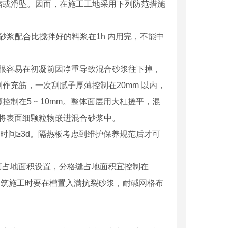
缩或滑坠。因而，在施工工地采用下列防范措施
设计砂浆配合比搅拌好的料浆在1h 内用完，不能中
且很容易在初凝前因净重导致混合砂浆往下掉，
作充筋，一次刮腻子厚薄控制在20mm 以内，
制在5 ~ 10mm。整体面层用大杠搓平，混
，将表面细颗粒物嵌进混合砂浆中。
养时间≥3d。隔热板考虑到维护保养规范后才可
墙面占地面积设置，分格缝占地面积宜控制在
建筑施工时要在槽置入满抗裂砂浆，耐碱网格布