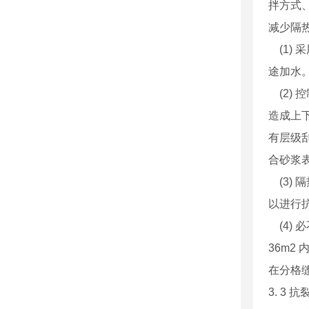
拌方式
减少隔热
(1) 
途加水
(2)
造成上
有层级
合砂浆
(3)
以进行
(4)
36m
在分格
3. 3