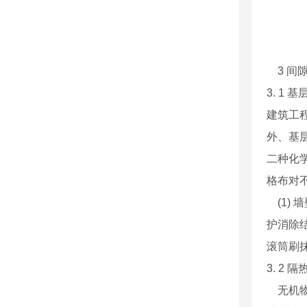
3 间
3. 1 基
建筑工
外、基
二种化
格布对
(1) 
护消除
滚筒刷
3. 2 隔
无机物