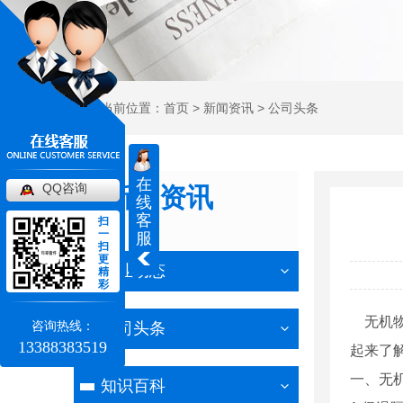
当前位置：
首页
>
新闻资讯
>
公司头条
在
QQ咨询
新闻资讯
线
客
扫
NEWS
一
服
扫
更
行业动态
精
彩
无机物
咨询热线：
公司头条
13388383519
起来了
一、无
知识百科