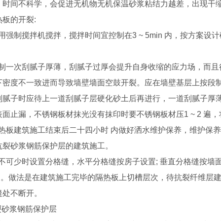
、时间不科学，会促进无机物无机保温砂浆粘结力越差，出现干
板的开裂:
采用强制搅拌机搅拌，搅拌时间宜控制在3 ~ 5min 内，按方案
。
 控制一次刮腻子厚薄，刮腻子过厚会提升自身收缩的应力场，而
下密度不一致进而导致墙壁墙面空鼓开裂。应在墙壁基层上按段制
刮腻子时应待上一道刮腻子层硬化砂土后再进行，一道刮腻子厚薄控
表面止漏，不锈钢板材抹光没有抹印时要不锈钢板材压1 ~ 2 遍
 隔热板建筑施工结束后二十四小时 内做好洒水维护保养，维护保
抗裂砂浆钢筋保护层的建筑施工。
 必不可少时设置分格缝，水平分格缝按房子设置; 垂直分格缝按
2 内。做法是在建筑施工完毕的隔热板上切槽层次，待抗裂纤维层
缝处不断开。
 抗裂砂浆钢筋保护层