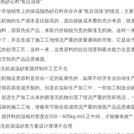
隔热砂石料“鱼目混珠”
市场销售上的保温隔热砂石料存在许多“鱼目混珠”的情况，主
无机物的生产成本是比较高的，源自操纵成本费的充分考虑，很多
陶料，假冒伪劣产品，来取代价钱较为贵的膨涨无机物。这样一
少了，并且造成了施工工地情况严重的质量通病的导致。它是由
式的处理工艺，这样一来，这类原料的抗拉强度和吸水能力全是
面空鼓的产品品质难题。
机物无机保温砂浆搅拌制作工艺不当
机物这类原料是存在一定的延展性的，如果不经历专业自动生产
是很容易造成开裂的。但是在实际生产加工中，一些加工制造业
，促进生产加工出来的膨涨无机物出现了情况严重的毁坏情况，
温隔热施工工地，便极有可能会造成情况严重的墙面产品品质难
理，搅拌料的湿相对密度在550 ~ 605kg /m3 正中间，才能够有
机物无机保温砂浆方案设计厚薄不合理