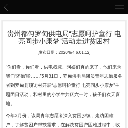
贵州都匀罗甸供电局“志愿呵护童行 电
亮同步小康梦”活动走进贫困村
[发布日期：2020/6/4 6:01:12]
“你们看，你们看，供电叔叔、阿姨们真的来了，他们来为
我们‘还愿’啦……”5月31日，罗甸供电局团员青年志愿服务
者到罗甸县顶访村开展“志愿呵护童行 电亮同步小康梦”主
题团日活动，和村里的小学生共庆六一时，孩子们欢天喜
地。
今年3月份，该局青年志愿者深入贫困乡镇，走访困难
户，了解贫困户帮扶需求，在解决贫困户困难过程中，收