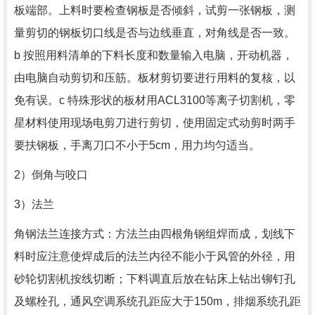
板端部。上料时要检查钢板是否倾斜，试剪一张钢板，测
量剪切的钢板切口线是否与边线垂直，对角线是否一致。
b 按照用料清单的下料长度和数量输入电脑，开动机器，
由电脑自动剪切和压筋。板材剪切要进行用料的复核，以
免有误。c 特殊形状的板材用ACL3100等离子切割机，零
星材料使用现场电剪刀进行剪切，使用固定式动剪时两手
要扶钢板，手离刀口不小于5cm，用力均匀适当。
2）倒角与咬口
3）法兰
角钢法兰连接方式：方法兰由四根角钢组焊而成，划线下
料时应注意使焊成后的法兰内径不能小于风管的外径，用
砂轮切割机按线切断；下料调直后放在钻床上钻出铆钉孔
及螺栓孔，通风空调系统孔距应大于150m，排烟系统孔距