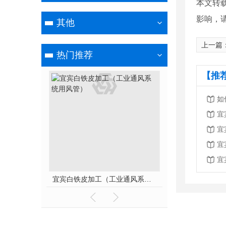
本文转
影响，
其他
上一篇
热门推荐
【推
如
宜
宜
宜
宜
宜宾白铁皮加工（工业通风系统用风管）
宜宾螺旋除尘风管
宜