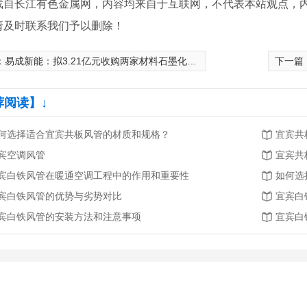
载自长江有色金属网，内容均来自于互联网，不代表本站观点，
请及时联系我们予以删除！
：
易成新能：拟3.21亿元收购两家材料石墨化公司股权
下一篇
荐阅读】↓
何选择适合宜宾共板风管的材质和规格？
宜宾共
宾空调风管
宜宾共
宾白铁风管在暖通空调工程中的作用和重要性
如何选
宾白铁风管的优势与劣势对比
宜宾白
宾白铁风管的安装方法和注意事项
宜宾白
宾消防排烟风管
宜宾风管-净化空调风管