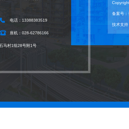
Copyr
备案号：
电话：13388383519
技术支持
座机：028-62786166
马村1组28号附1号