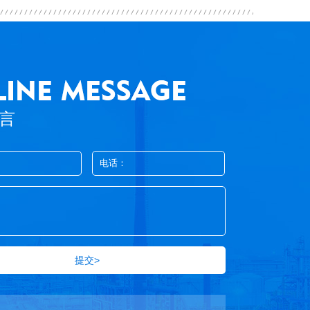
言
提交>