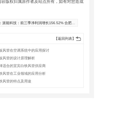
内容版权归属原作者及站点所有，如有对您造成
：
派能科技：前三季净利润增长156.52% 合肥10GWh锂电池项目已开工
【返回列表】
板风管在空调系统中的应用探讨
板风管的设计原理解析
择适合的宜宾白铁风管供应商
铁风管在工业领域的应用分析
铁风管的特点及用途
宜宾共板风管厂家